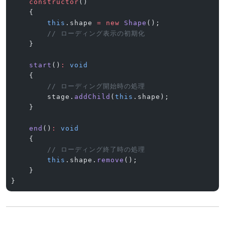
    constructor
()
    {
        this
.shape 
=
 new
 Shape
();
        // ローディング表示の初期化
    }
    start
()
:
 void
    {
        // ローディング開始時の処理
        stage.
addChild
(
this
.shape);
    }
    end
()
:
 void
    {
        // ローディング終了時の処理
        this
.shape.
remove
();
    }
}