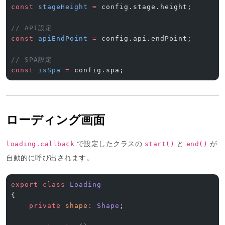
const
 stageHeight
 =
 config.stage.height;
// API設定
const
 apiEndPoint
 =
 config.api.endPoint;
// SPA設定
const
 isSpa
 =
 config.spa;
ローディング画面
で設定したクラスの
と
が
loading.callback
start()
end()
自動的に呼び出されます。
export
 class
 Loading
{
    private
 shape
:
 Shape
;