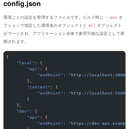
config.json
環境ごとの設定を管理するファイルです。ビルド時に
オ
--env
プションで指定した環境名のオブジェクトと
オブジェクト
all
がマージされ、アプリケーション全体で参照可能な設定として展
開されます。
{
    "local"
: {
        "api"
: {
            "endPoint"
: 
"http://localhost:3000/
        },
        "content"
: {
            "endPoint"
: 
"http://localhost:5500/
        }
    },
    "dev"
: {
        "api"
: {
            "endPoint"
: 
"https://dev-api.exampl