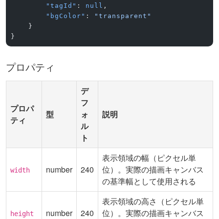
        "tagId"
: 
null
,
        "bgColor"
: 
"transparent"
    }
}
プロパティ
デ
フ
プロパ
型
ォ
説明
ティ
ル
ト
表示領域の幅（ピクセル単
number
240
位）。実際の描画キャンバス
width
の基準幅として使用される
表示領域の高さ（ピクセル単
number
240
位）。実際の描画キャンバス
height