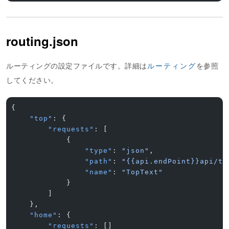
routing.json
ルーティングの設定ファイルです。詳細は
ルーティング
を参照
してください。
{
    "top"
: {
        "requests"
: [
            {
                "type"
: 
"json"
,
                "path"
: 
"{{api.endPoint}}api/to
                "name"
: 
"TopText"
            }
        ]
    },
    "home"
: {
        "requests"
: []