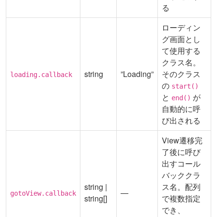
る
ローディン
グ画面とし
て使用する
クラス名。
string
”Loading”
そのクラス
loading.callback
の
start()
と
が
end()
自動的に呼
び出される
View遷移完
了後に呼び
出すコール
バッククラ
string |
ス名。配列
—
gotoView.callback
string[]
で複数指定
でき、