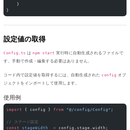
    }
}
設定値の取得
は
実行時に自動生成されるファイルで
Config.ts
npm start
す。手動で作成・編集する必要はありません。
コード内で設定値を取得するには、自動生成された
オブ
config
ジェクトをインポートして使用します。
使用例
import
 { config } 
from
 "@/config/Config"
;
// ステージ設定
const
 stageWidth
  =
 config.stage.width;