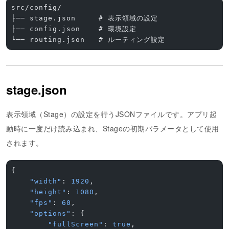
src/config/
├── stage.json     # 表示領域の設定
├── config.json    # 環境設定
└── routing.json   # ルーティング設定
stage.json
表示領域（Stage）の設定を行うJSONファイルです。アプリ起
動時に一度だけ読み込まれ、Stageの初期パラメータとして使用
されます。
{
    "width"
: 
1920
,
    "height"
: 
1080
,
    "fps"
: 
60
,
    "options"
: {
        "fullScreen"
: 
true
,