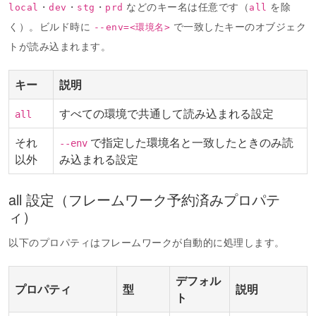
・
・
・
などのキー名は任意です（
を除
local
dev
stg
prd
all
く）。ビルド時に
で一致したキーのオブジェク
--env=<環境名>
トが読み込まれます。
キー
説明
すべての環境で共通して読み込まれる設定
all
それ
で指定した環境名と一致したときのみ読
--env
以外
み込まれる設定
all 設定（フレームワーク予約済みプロパテ
ィ）
以下のプロパティはフレームワークが自動的に処理します。
デフォル
プロパティ
型
説明
ト