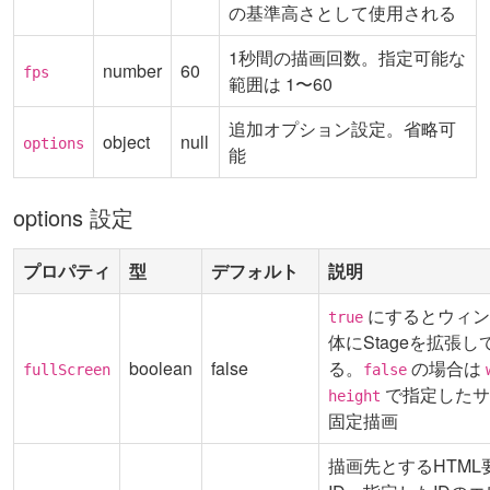
の基準高さとして使用される
1秒間の描画回数。指定可能な
number
60
fps
範囲は 1〜60
追加オプション設定。省略可
object
null
options
能
options 設定
プロパティ
型
デフォルト
説明
にするとウィン
true
体にStageを拡張
boolean
false
る。
の場合は
fullScreen
false
で指定したサ
height
固定描画
描画先とするHTML