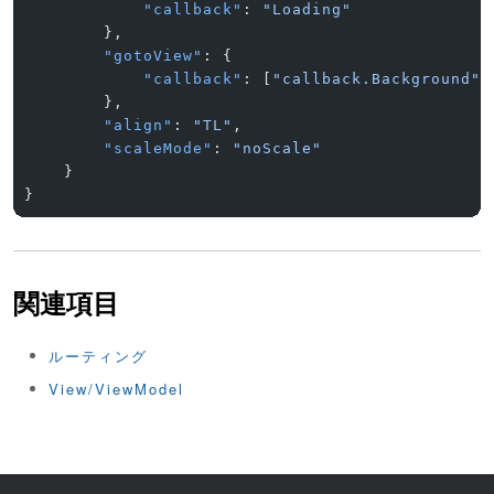
            "callback"
: 
"Loading"
        },
        "gotoView"
: {
            "callback"
: [
"callback.Background"
]
        },
        "align"
: 
"TL"
,
        "scaleMode"
: 
"noScale"
    }
}
関連項目
ルーティング
View/ViewModel