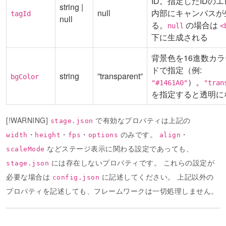
ID。指定したIDの
string |
null
内部にキャンバスが
tagId
null
る。
の場合は
null
<
下に生成される
背景色を16進数カ
ドで指定（例:
string
”transparent”
bgColor
）。
"#1461A0"
"tran
を指定すると透明に
[!WARNING]
で有効なプロパティは上記の
stage.json
・
・
・
のみです。
・
width
height
fps
options
align
などステージ表示に関わる設定であっても、
scaleMode
には存在しないプロパティです。 これらの設定が
stage.json
必要な場合は
に記述してください。 上記以外の
config.json
プロパティを記述しても、フレームワークは一切処理しません。