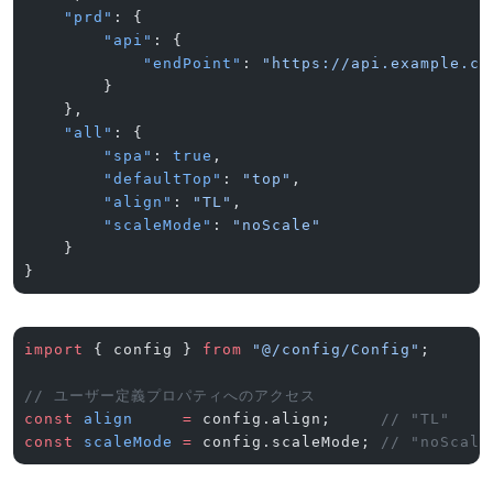
    "prd"
: {
        "api"
: {
            "endPoint"
: 
"https://api.example.co
        }
    },
    "all"
: {
        "spa"
: 
true
,
        "defaultTop"
: 
"top"
,
        "align"
: 
"TL"
,
        "scaleMode"
: 
"noScale"
    }
}
import
 { config } 
from
 "@/config/Config"
;
// ユーザー定義プロパティへのアクセス
const
 align
     =
 config.align;     
// "TL"
const
 scaleMode
 =
 config.scaleMode; 
// "noScale