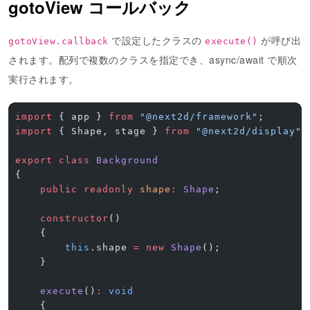
gotoView コールバック
で設定したクラスの
が呼び出
gotoView.callback
execute()
されます。配列で複数のクラスを指定でき、async/await で順次
実行されます。
import
 { app } 
from
 "@next2d/framework"
;
import
 { Shape, stage } 
from
 "@next2d/display"
;
export
 class
 Background
{
    public
 readonly
 shape
:
 Shape
;
    constructor
()
    {
        this
.shape 
=
 new
 Shape
();
    }
    execute
()
:
 void
    {