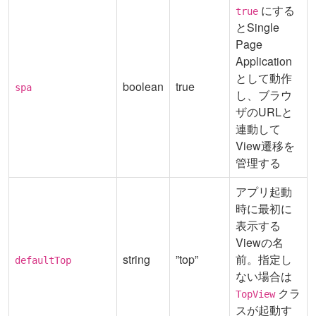
にする
true
とSingle
Page
Application
として動作
boolean
true
spa
し、ブラウ
ザのURLと
連動して
View遷移を
管理する
アプリ起動
時に最初に
表示する
Viewの名
string
”top”
前。指定し
defaultTop
ない場合は
クラ
TopView
スが起動す