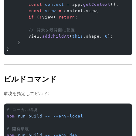
        const
 context
 =
 app.
getContext
();
        const
 view
 =
 context.view;
        if
 (
!
view) 
return
;
        // 背景を最背面に配置
        view.
addChildAt
(
this
.shape, 
0
);
    }
}
ビルドコマンド
環境を指定してビルド:
# ローカル環境
npm
 run
 build
 --
 --env=local
# 開発環境
npm
 run
 build
 --
 --env=dev