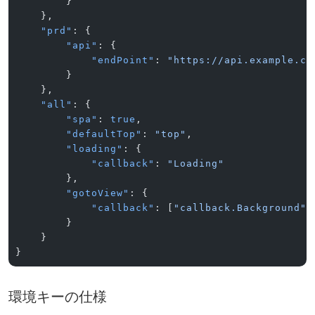
        }
    },
    "prd"
: {
        "api"
: {
            "endPoint"
: 
"https://api.example.co
        }
    },
    "all"
: {
        "spa"
: 
true
,
        "defaultTop"
: 
"top"
,
        "loading"
: {
            "callback"
: 
"Loading"
        },
        "gotoView"
: {
            "callback"
: [
"callback.Background"
]
        }
    }
}
環境キーの仕様