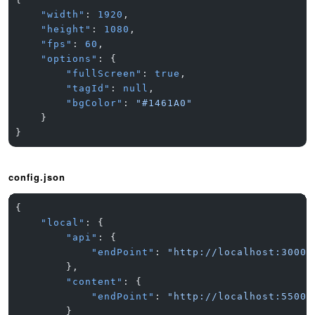
    "width"
: 
1920
,
    "height"
: 
1080
,
    "fps"
: 
60
,
    "options"
: {
        "fullScreen"
: 
true
,
        "tagId"
: 
null
,
        "bgColor"
: 
"#1461A0"
    }
}
config.json
{
    "local"
: {
        "api"
: {
            "endPoint"
: 
"http://localhost:3000/
        },
        "content"
: {
            "endPoint"
: 
"http://localhost:5500/
        }