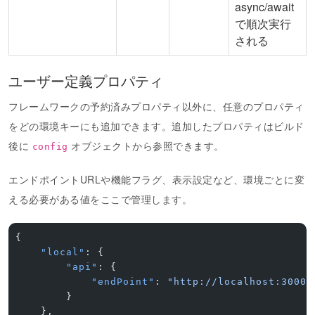
async/await
で順次実行
される
ユーザー定義プロパティ
フレームワークの予約済みプロパティ以外に、任意のプロパティ
をどの環境キーにも追加できます。追加したプロパティはビルド
後に
オブジェクトから参照できます。
config
エンドポイントURLや機能フラグ、表示設定など、環境ごとに変
える必要がある値をここで管理します。
{
    "local"
: {
        "api"
: {
            "endPoint"
: 
"http://localhost:3000/
        }
    },