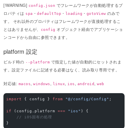
[!WARNING]
でフレームワークが自動処理するプ
config.json
ロパティは
・
・
・
のみで
spa
defaultTop
loading
gotoView
す。 それ以外のプロパティはフレームワークが直接処理するこ
とはありませんが、
オブジェクト経由でアプリケーショ
config
ンコードから自由に参照できます。
platform 設定
ビルド時の
で指定した値が自動的にセットされま
--platform
す。設定ファイルに記述する必要はなく、読み取り専用です。
対応値:
,
,
,
,
,
macos
windows
linux
ios
android
web
import
 { config } 
from
 "@/config/Config"
;
if
 (config.platform 
===
 "ios"
) {
    // iOS固有の処理
}